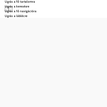
Ugrás a fő tartalomra
Ugrás a keresésre
Ugrás a fő navigációra
Ugrás a láblécre
Adventi vásárok
Adventi időszak: piacok és
hagyományok
Alsó-Ausztriában az adventi és karácsonyi vásárok
varázslatos hangulatot varázsolnak a városokba és
falvakba. Kastélyok előtt vagy idilli falvakban a látogatók
kézműves termékeket, ünnepi fényeket és regionális
specialitások illatát élvezhetik.