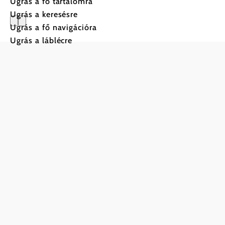
Ugrás a fő tartalomra
Ugrás a keresésre
Ugrás a fő navigációra
Ugrás a láblécre
Gasztronó
Ízekben
gazdag