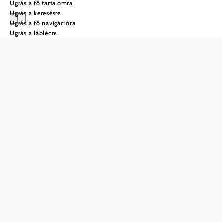
Ugrás a fő tartalomra
Ugrás a keresésre
Ugrás a fő navigációra
Ugrás a láblécre
Selected Stays -
különleges
szálláshelyek
Selected Stays:
Gondosan válogatott
szálláshelyek