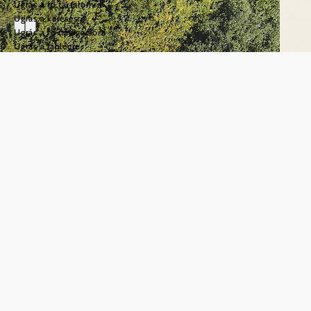
Ugrás a fő tartalomra
Ugrás a keresésre
Ugrás a fő navigációra
Ugrás a láblécre
Radfahren in
Niederösterreich
©
© Niederösterreich Werbung/Gerald Demolsky
3
1 | Duna
menti
legnépszerűbb
kerékpárút
kerékpárút
Európa egyik
legnépszerűbb