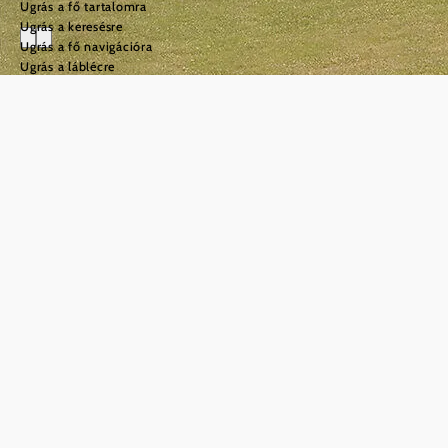
Ugrás a fő tartalomra
Ugrás a keresésre
Ugrás a fő navigációra
Ugrás a láblécre
Fedezze fel Alsó-
Ausztriát
©
© Grafenegg/Lisa Edi
Milyen élmények várják
Alsó-Ausztriában?
Az utazás gyakran egy egyszerű gondolattal indul: Néhány
nap a szabadban, idő a kultúrára, mozgásra és a finom
ételekre. Legyen szó városnézésről, boros utazásról vagy