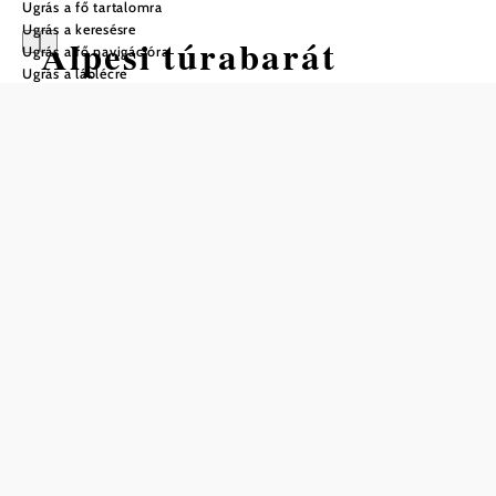
Ugrás a fő tartalomra
Ugrás a keresésre
Alpesi túrabarát
Ugrás a fő navigációra
Ugrás a láblécre
települések