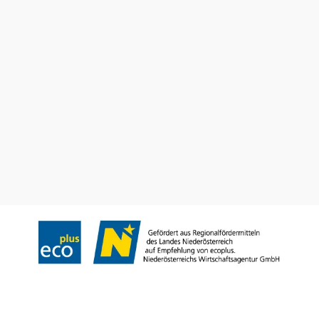
Utazással kapcsolatos információk
Kérdése van? Szívesen segítünk.
+43 2742 90009000
info@noe.co.at
Prospektusrendelés
Feliratkozás a hírlevelünkre
Impresszum
Adatvédelem
Jogi nyilatkozat
Akadálymentességi nyilatkozat
Copyright © Niederösterreich-Werbung GmbH – Offizielles Tourismus- und
Kulturportal des Landes Niederösterreich