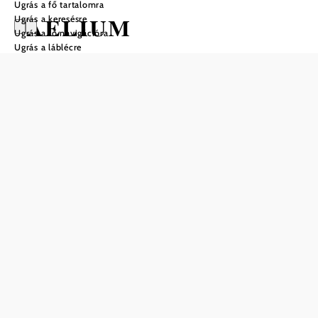
Ugrás a fő tartalomra
AELIUM
Ugrás a keresésre
Ugrás a fő navigációra
Ugrás a láblécre
Nyitvatartás
01.01. – 31.12. között
hétfő
12:00 – 14:00
18:00 – 21:00
kedd
12:00 – 14:00
18:00 – 21:00
péntek
12:00 – 14:00
18:00 – 21:00
szombat
12:00 – 14:00
18:00 – 21:00
Asztalfoglalás telefonon
Konyha nyitvatartása