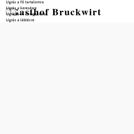
Ugrás a fő tartalomra
Gasthof Bruckwirt
Ugrás a keresésre
Ugrás a fő navigációra
Ugrás a láblécre
Nyitvatartás
01.05. – 30.04. között
hétfő
18:00 – 22:00
kedd
09:00 – 22:00
szerda
09:00 – 22:00
csütörtök
09:00 – 22:00
péntek
09:00 – 22:00
szombat
09:00 – 22:00
vasárnap
09:00 – 22:00
ünnep
09:00 – 22:00
Asztalfoglalás telefonon
Konyha nyitvatartása