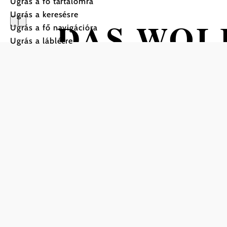
Ugrás a fő tartalomra
Ugrás a keresésre
DAS WOL
Ugrás a fő navigációra
Ugrás a láblécre