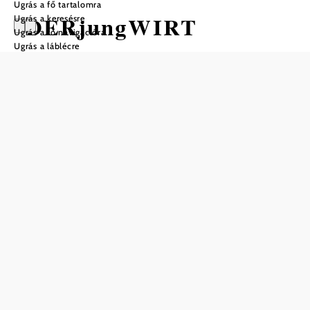
Ugrás a fő tartalomra
DERjungWIRT
Ugrás a keresésre
Ugrás a fő navigációra
Ugrás a láblécre
Nyitvatartás
01.01. – 31.12. között
csütörtök
17:00 – 23:00
péntek
11:00 – 23:00
szombat
11:00 – 23:00
vasárnap
11:00 – 23:00
Asztalfoglalás telefonon
Mentés a kedvencek közé
A Jungwirt Göttlesbrunnban egyedi vendéglői élményt