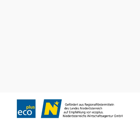
Utazással kapcsolatos információk
Kérdése van? Szívesen segítünk.
+43 2742 90009000
info@noe.co.at
Prospektusrendelés
Feliratkozás a hírlevelünkre
Impresszum
Adatvédelem
Jogi nyilatkozat
Akadálymentességi nyilatkozat
Copyright © Niederösterreich-Werbung GmbH – Offizielles Tourismus- und
Kulturportal des Landes Niederösterreich