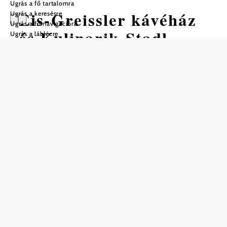
Ugrás a fő tartalomra
Eis-Greissler kávéház
Ugrás a keresésre
Ugrás a fő navigációra
és Kulinarik-Stadl
Ugrás a láblécre
Mentés a kedvencek közé
Kényeztetés à la Eis-Greissler
Krumbachban az élvezet többet jelent a finom fagylaltnál.
Ez azt jelenti, hogy a reggelit a napfényes teraszokon,
kilátással a liliomos tóra és a Bucklige Weltre, egy kiadós
ebédet a Kulinarik-Stadlban vagy egy rövid fagylalt- és
kávészünetet a kávéházban. Minden területen figyelmet
fordítanak a regionális és kiváló minőségű alapanyagokra.
Az Eis-Greissler is részese a "Sooo gut schmeckt die
Bucklige Welt" minőségi kezdeményezésnek.
Mindenesetre mindenki megkapja a maga ízlését.