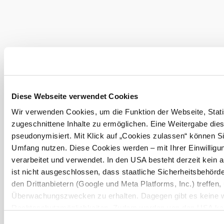
értékesítése
Kártyás fizetés
Buszokat is fogad
Kutyák
engedélyezettek
Hitelkártyát elfogad
Parkoló
Diese Webseite verwendet Cookies
meleg ételek
Wir verwenden Cookies, um die Funktion der Webseite, Statis
Wifi/WLAN
zugeschnittene Inhalte zu ermöglichen. Eine Weitergabe dies
pseudonymisiert. Mit Klick auf „Cookies zulassen“ können Si
E-töltőállomás
Umfang nutzen. Diese Cookies werden – mit Ihrer Einwilligun
vegetáriánus ételek a
verarbeitet und verwendet. In den USA besteht derzeit kei
kínálatban
ist nicht ausgeschlossen, dass staatliche Sicherheitsbehö
vegán ételek a
den Drittanbietern (Google und Meta Platforms, Inc.) treffen,
kínálatban
Überwachungszwecken zu erhalten. Dagegen gibt es keine 
Rechtsschutzmöglichkeiten. Zudem werden von den USA kein
Fizetési
personenbezogener Daten gewährt. Wir geben nur Ihre IP-Ad