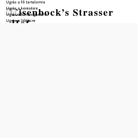
Ugrás a fő tartalomra
Eisenbock’s Strasser
Ugrás a keresésre
Ugrás a fő navigációra
Hof
Ugrás a láblécre
Nyitvatartás
01.01. – 31.12. között
szerda
09:00 – 22:00
csütörtök
09:00 – 22:00
péntek
09:00 – 22:00
szombat
09:00 – 22:00
vasárnap
09:00 – 15:00
Asztalfoglalás telefonon