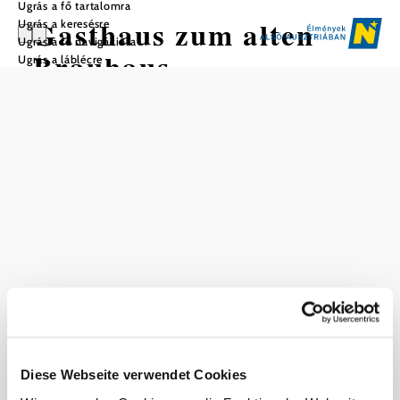
Ugrás a fő tartalomra
Gasthaus zum alten
Ugrás a keresésre
Ugrás a fő navigációra
Brauhaus
Ugrás a láblécre
Mentés a kedvencek közé
Aktuális időjárás itt: Rosenau am
Sonntagberg
Ma, 09.08.2026
16 ° – 30 °
Felhős
Szélsebesség
1,5 km/h
Holnap, 10.08.2026
20 ° – 32 °
Diese Webseite verwendet Cookies