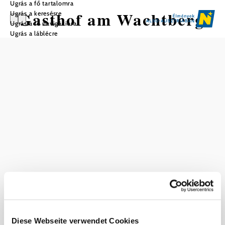
Ugrás a fő tartalomra
Gasthof am Wachtberg
Ugrás a keresésre
Ugrás a fő navigációra
Ugrás a láblécre
Mentés a kedvencek közé
Felszereltség
Terasz / vendégek
számára fenntartott
kert
Aktuális időjárás itt: Wanzenöd
Ma, 09.08.2026
23 ° – 30 °
Felhős
Szélsebesség
1,6 km/h
Diese Webseite verwendet Cookies