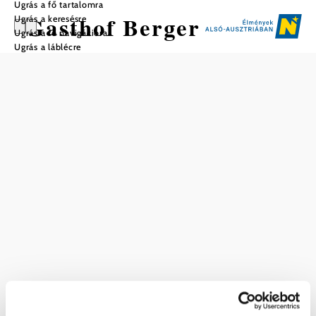
Ugrás a fő tartalomra
Gasthof Berger
Ugrás a keresésre
Ugrás a fő navigációra
Ugrás a láblécre
Mentés a kedvencek közé
Felszereltség
Hitelkártyát elfogad
Parkoló
Nálunk ezt is megtalálja
Gasthof Berger
Szállás
Bővebben
Aktuális időjárás itt: Amstetten