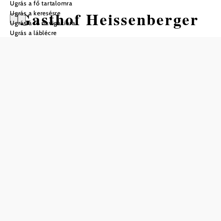
Ugrás a fő tartalomra
Gasthof Heissenberger
Ugrás a keresésre
Ugrás a fő navigációra
Ugrás a láblécre
Nyitvatartás
01.01. – 31.12. között
kedd
08:00 – 22:00
szerda
08:00 – 22:00
csütörtök
08:00 – 22:00
péntek
08:00 – 22:00
szombat
08:00 – 22:00
vasárnap
08:00 – 15:00
Asztalfoglalás telefonon