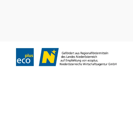
Prospektusrendelés
Feliratkozás a hírlevelünkre
Impresszum
Adatvédelem
Jogi nyilatkozat
Akadálymentességi nyilatkozat
Copyright © Niederösterreich-Werbung GmbH – Offizielles Tourismus- und
Kulturportal des Landes Niederösterreich