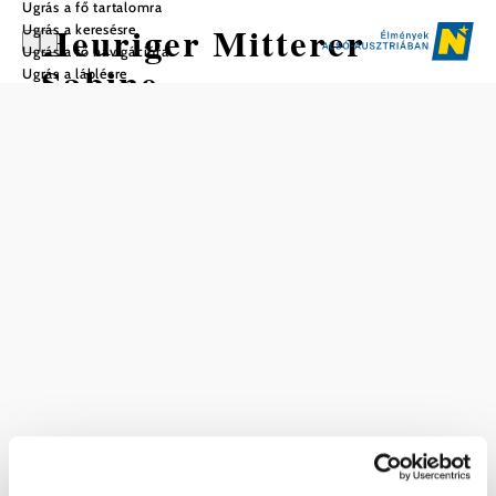
Ugrás a fő tartalomra
Heuriger Mitterer
Ugrás a keresésre
Ugrás a fő navigációra
Sabine
Ugrás a láblécre
Mentés a kedvencek közé
Prellenkirchen romantikus pincesorán szinte mindig van
egy borozó. A hagyományos konyha és a kiváló borok
minden évben sok látogatót vonzanak közelről és távolról.
Sabine Mitterer is várja a látogatást, és Heurigen
specialitásokkal kényezteti Önt. Az időpontokat lásd az
online borvendéglői naptárban.
Aktuális időjárás itt: Prellenkirchen