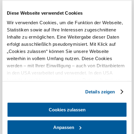
Ma, 09.08.2026
26 ° – 31 °
Felhős
Diese Webseite verwendet Cookies
Szélsebesség
2,9 km/h
Wir verwenden Cookies, um die Funktion der Webseite,
Statistiken sowie auf Ihre Interessen zugeschnittene
Holnap, 10.08.2026
20 ° – 35 °
Inhalte zu ermöglichen. Eine Weitergabe dieser Daten
erfolgt ausschließlich pseudonymisiert. Mit Klick auf
Felhős
„Cookies zulassen“ können Sie unsere Webseite
Szélsebesség
2,0 km/h
weiterhin in vollem Umfang nutzen. Diese Cookies
werden – mit Ihrer Einwilligung – auch von Drittanbietern
A környék felfedezése
in den USA verarbeitet und verwendet. In den USA
besteht derzeit kein angemessenes Datenschutzniveau,
Kirándulóhelyek, szállodák, túrák és még sok más
und es ist nicht ausgeschlossen, dass staatliche
Details zeigen
Keresési
10 km
20 km
Sicherheitsbehörden entsprechende Anordnungen
sugár
gegenüber den Drittanbietern (Google und Meta
null
Platforms, Inc.) treffen, um Zugriff auf Daten zu Kontroll-
Cookies zulassen
und Überwachungszwecken zu erhalten. Dagegen gibt es
keine wirksamen Rechtsbehelfe und
Anpassen
Rechtsschutzmöglichkeiten. Zudem werden von den