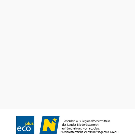
Utazással kapcsolatos információk
Kérdése van? Szívesen segítünk.
+43 2742 90009000
info@noe.co.at
Prospektusrendelés
Feliratkozás a hírlevelünkre
Impresszum
Adatvédelem
Jogi nyilatkozat
Akadálymentességi nyilatkozat