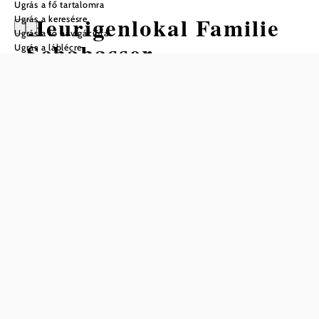
Ugrás a fő tartalomra
Heurigenlokal Familie
Ugrás a keresésre
Ugrás a fő navigációra
Schabasser
Ugrás a láblécre
Nyitvatartás
Asztalfoglalás telefonon
A Heurigen nyitvatartási ideje
Hétköznapokon 14:00-tól
Vasárnap és ünnepnapokon 10:00-tól
Mentés a kedvencek közé
A pincészet az Eichberg Pincesor-ban található, ahol