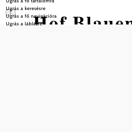
Ugrás a fő tartalomra
Ugrás a keresésre
Hof Blauen
Ugrás a fő navigációra
Ugrás a láblécre