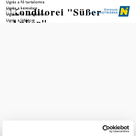
Ugrás a fő tartalomra
Konditorei "Süßer
Ugrás a keresésre
Ugrás a fő navigációra
Anker"
Ugrás a láblécre
Mentés a kedvencek közé
A Süßer Anker cukrászda kézzel készített süteményekkel,
tortákkal és egyéb finomságokkal hívja meg Önt egy édes
szünetre Fischamendben.
Fischamendben. Legyen szó reggeliről, egy hangulatos
kávéról vagy egy gyors harapnivalóról, itt nem maradnak
kívánságok teljesítetlenül. A "Süße Anker" a Fischamend
piacon található. Szombat esténként gyakran tartanak
élőzenés előadásokat, és a helyi dartsklub is itt székel.
Aktuális időjárás itt: Fischamend