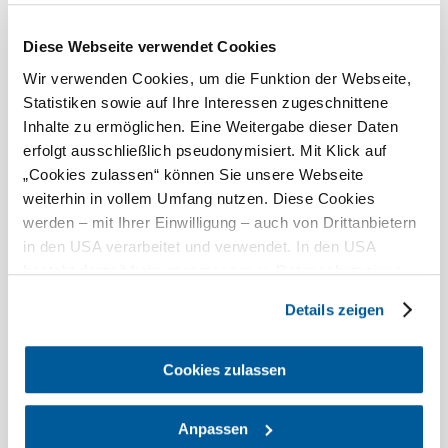
Ma, 09.08.2026
29 ° – 32 °
Diese Webseite verwendet Cookies
Többnyire derült
Szélsebesség
3,4 km/h
Wir verwenden Cookies, um die Funktion der Webseite,
Statistiken sowie auf Ihre Interessen zugeschnittene
Holnap, 10.08.2026
19 ° – 36 °
Inhalte zu ermöglichen. Eine Weitergabe dieser Daten
erfolgt ausschließlich pseudonymisiert. Mit Klick auf
Felhős
„Cookies zulassen“ können Sie unsere Webseite
Szélsebesség
1,9 km/h
weiterhin in vollem Umfang nutzen. Diese Cookies
werden – mit Ihrer Einwilligung – auch von Drittanbietern
A környék felfedezése
in den USA verarbeitet und verwendet. In den USA
besteht derzeit kein angemessenes Datenschutzniveau,
Kirándulóhelyek, szállodák, túrák és még sok más
und es ist nicht ausgeschlossen, dass staatliche
Details zeigen
Keresési
10 km
20 km
Sicherheitsbehörden entsprechende Anordnungen
sugár
gegenüber den Drittanbietern (Google und Meta
null
Platforms, Inc.) treffen, um Zugriff auf Daten zu Kontroll-
Cookies zulassen
und Überwachungszwecken zu erhalten. Dagegen gibt es
keine wirksamen Rechtsbehelfe und
Anpassen
Rechtsschutzmöglichkeiten. Zudem werden von den