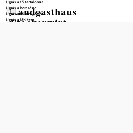
Ugrás a fő tartalomra
Landgasthaus
Ugrás a keresésre
Ugrás a fő navigációra
Stockerwirt
Ugrás a láblécre
Nyitvatartás
01.01. – 31.12. között
szerda
11:30 – 00:00
csütörtök
11:30 – 00:00
péntek
11:30 – 00:00
szombat
11:30 – 00:00
vasárnap
11:30 – 21:00
Asztalfoglalás telefonon