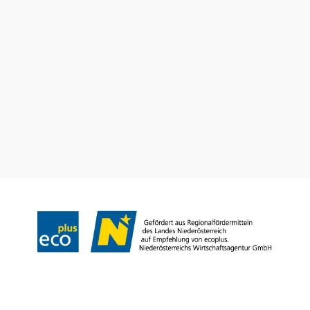
Utazással kapcsolatos információk
Kérdése van? Szívesen segítünk.
+43 2742 90009000
info@noe.co.at
Prospektusrendelés
Feliratkozás a hírlevelünkre
Impresszum
Adatvédelem
Jogi nyilatkozat
Akadálymentességi nyilatkozat
Copyright © Niederösterreich-Werbung GmbH – Offizielles Tourismus- und
Kulturportal des Landes Niederösterreich