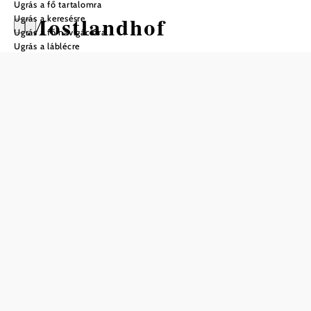
Ugrás a fő tartalomra
Mostlandhof
Ugrás a keresésre
Ugrás a fő navigációra
Ugrás a láblécre
Nyitvatartás
01.01. – 31.12. között
hétfő
10:00 – 22:00
kedd
10:00 – 22:00
csütörtök
10:00 – 22:00
péntek
10:00 – 22:00
szombat
10:00 – 22:00
vasárnap
10:00 – 19:00
ünnep
10:00 – 19:00
Asztalfoglalás telefonon
Konyha nyitvatartása