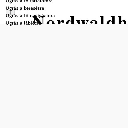
Ugrás a fő tartalomra
Ugrás a keresésre
Nordwaldh
Ugrás a fő navigációra
Ugrás a láblécre