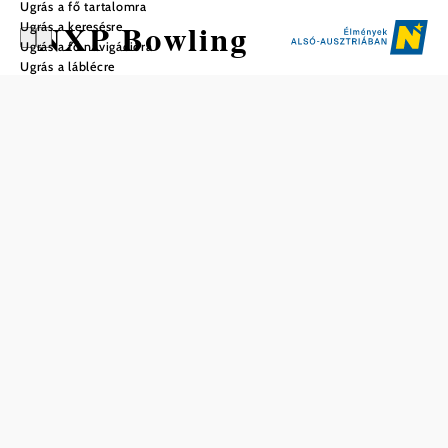
Ugrás a fő tartalomra
NXP Bowling
Ugrás a keresésre
Ugrás a fő navigációra
Ugrás a láblécre
Mentés a kedvencek közé
Az NXP Bowling Ausztria legmodernebb, Brunswick
technológiával felszerelt bowlingközpontja. Összesen
tizenkét pálya közel 1600 m²-en várja Önt! Hat Metro
biliárd versenyasztal is áll az Ön rendelkezésére, szintén a
Brunswick cégtől!
Tagságok,
minősítések
...