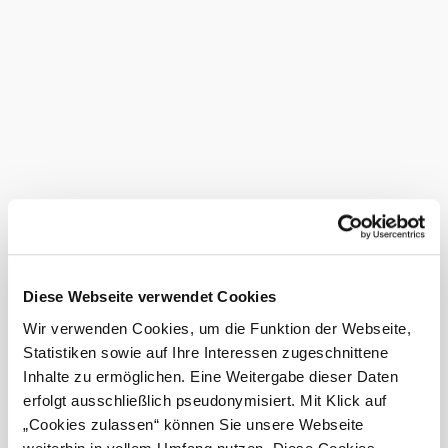
Felszereltség
Pelenkázóhelyiség
Hitelkártyát elfogad
Parkoló
Wifi/WLAN
Terasz / vendégek
számára fenntartott
kert
©
NXP
Kártyás fizetés
Diese Webseite verwendet Cookies
Buszokat is fogad
Nálunk ezt is megtalálja
Wir verwenden Cookies, um die Funktion der Webseite,
Statistiken sowie auf Ihre Interessen zugeschnittene
Inhalte zu ermöglichen. Eine Weitergabe dieser Daten
NXP Bowling
Szabadidős programok
erfolgt ausschließlich pseudonymisiert. Mit Klick auf
Bővebben
„Cookies zulassen“ können Sie unsere Webseite