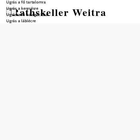
Ugrás a fő tartalomra
Rathskeller Weitra
Ugrás a keresésre
Ugrás a fő navigációra
Ugrás a láblécre
Nyitvatartás
01.01. – 31.12. között
hétfő
08:30 – 00:00
szerda
08:30 – 00:00
csütörtök
08:30 – 00:00
péntek
08:30 – 00:00
szombat
08:30 – 00:00
vasárnap
08:30 – 15:00
Asztalfoglalás telefonon