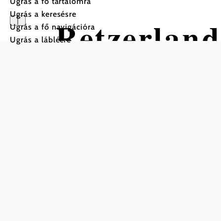
Ugrás a fő tartalomra
Ugrás a keresésre
Retzerlan
Ugrás a fő navigációra
Ugrás a láblécre