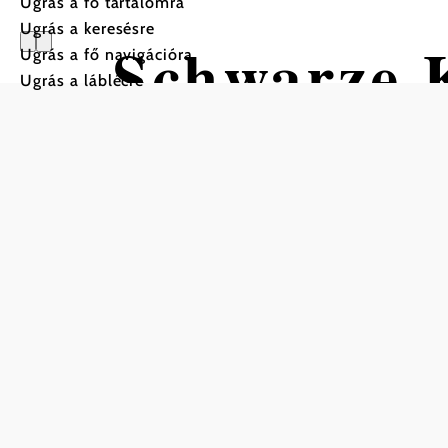
Ugrás a fő tartalomra
Ugrás a keresésre
Schwarze 
Ugrás a fő navigációra
Ugrás a láblécre