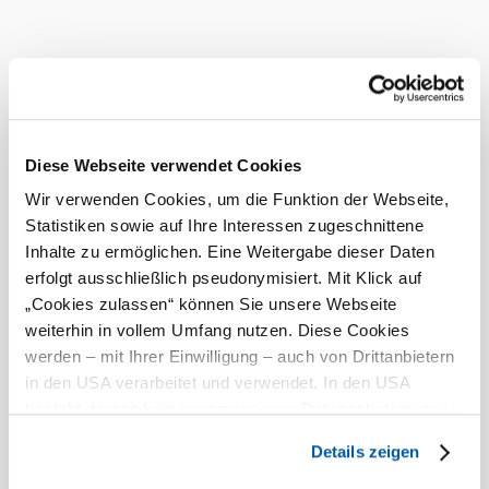
mozgássérült WC
Nálunk ezt is megtalálja
Stalzer-Stierschneider
Infrastruktúra
Bővebben
Diese Webseite verwendet Cookies
Aktuális időjárás itt: Spitz
Wir verwenden Cookies, um die Funktion der Webseite,
Statistiken sowie auf Ihre Interessen zugeschnittene
Inhalte zu ermöglichen. Eine Weitergabe dieser Daten
Ma, 06.08.2026
24 ° – 33 °
erfolgt ausschließlich pseudonymisiert. Mit Klick auf
Enyhe zápor
„Cookies zulassen“ können Sie unsere Webseite
Szélsebesség
2,2 km/h
weiterhin in vollem Umfang nutzen. Diese Cookies
werden – mit Ihrer Einwilligung – auch von Drittanbietern
Holnap, 07.08.2026
21 ° – 30 °
in den USA verarbeitet und verwendet. In den USA
besteht derzeit kein angemessenes Datenschutzniveau,
Enyhe eső
und es ist nicht ausgeschlossen, dass staatliche
Szélsebesség
1,2 km/h
Details zeigen
Sicherheitsbehörden entsprechende Anordnungen
gegenüber den Drittanbietern (Google und Meta