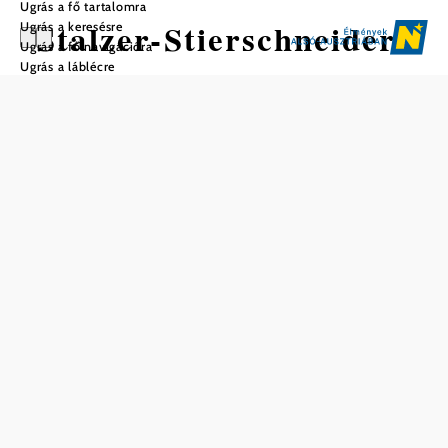
Ugrás a fő tartalomra
Stalzer-Stierschneider
Ugrás a keresésre
Ugrás a fő navigációra
Ugrás a láblécre
Mentés a kedvencek közé
A Heurigen nyitvatartási időn kívüli ex-farm értékesítés
vagy borkóstolás iránti érdeklődés esetén a +43 (0) 664 24
000 10-es telefonszámon vagy a office@weingut-stalzer.at
e-mail címen érhet el minket.
Felszereltség
kerekesszékeseknek
alkalmas
kerekesszékeseknek
megfelelő az ÖNORM
szabvány szerint