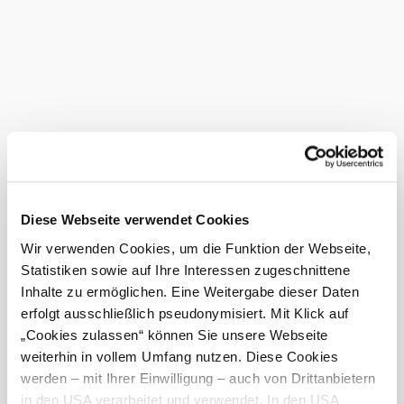
Gloggnitz felé, és ideális pihenőhelyet kínál egy hosszú
túra után.
Tudta már?
A Stiegenwirtshaus könnyen és kényelmesen
megközelíthető a
RUFbus iránytaxi Semmering-Rax
könnyen és kényelmesen megközelíthető. A legközelebbi
megálló mindössze néhány perc sétára található. (GL4
Naturbad Gloggnitz megálló)
Felszereltség
Diese Webseite verwendet Cookies
Kutyák
Wir verwenden Cookies, um die Funktion der Webseite,
engedélyezettek
Statistiken sowie auf Ihre Interessen zugeschnittene
meleg ételek
Inhalte zu ermöglichen. Eine Weitergabe dieser Daten
Aktuális időjárás itt: Gloggnitz
erfolgt ausschließlich pseudonymisiert. Mit Klick auf
„Cookies zulassen“ können Sie unsere Webseite
weiterhin in vollem Umfang nutzen. Diese Cookies
Ma, 09.08.2026
22 ° – 31 °
werden – mit Ihrer Einwilligung – auch von Drittanbietern
in den USA verarbeitet und verwendet. In den USA
Részben felhős