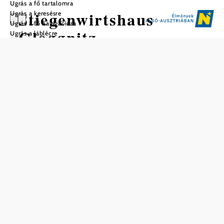
Ugrás a fő tartalomra
Stiegenwirtshaus
Ugrás a keresésre
Ugrás a fő navigációra
Gloggnitz
Ugrás a láblécre
Mentés a kedvencek közé
Gloggnitzben található Alsó-Ausztria legkisebb
Vendéglője:
a Stiegenwirtshaus.
Az épületet a 17. században az akkori „gloggnitzi
kastélyurak”
ént
, majd később
lovardak
építtették
patkó- és
alakították át. A szájhagyomány
szekérkovácsműhellyé
szerint az épület a 19. század közepe óta vendéglőként
működik – mindössze
a Stiegenwirtshaus
négy asztalával
. Itt
,
Alsó-Ausztria legkisebb Vendéglője
házias ételeket
készítenek
.
harapnivalókat és
finomságokat
frissen
A Stiegenwirtshaus a
utolsó szakaszán,
vasúti túraútvonal