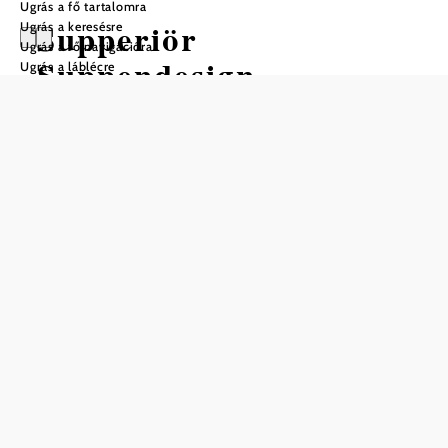
Ugrás a fő tartalomra
Supperiör
Ugrás a keresésre
Ugrás a fő navigációra
Suppendesign
Ugrás a láblécre
Mentés a kedvencek közé