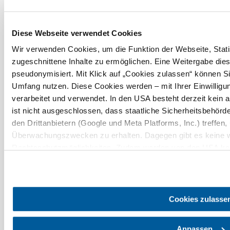
Keresési
10 km
20 km
sugár
Diese Webseite verwendet Cookies
Wir verwenden Cookies, um die Funktion der Webseite, Statis
zugeschnittene Inhalte zu ermöglichen. Eine Weitergabe dies
pseudonymisiert. Mit Klick auf „Cookies zulassen“ können Si
Umfang nutzen. Diese Cookies werden – mit Ihrer Einwilligun
verarbeitet und verwendet. In den USA besteht derzeit kei
Utazással kapcsolatos információk
ist nicht ausgeschlossen, dass staatliche Sicherheitsbehö
Kérdése van? Szívesen segítünk.
den Drittanbietern (Google und Meta Platforms, Inc.) treffen,
+43 2742 90009000
info@noe.co.at
Überwachungszwecken zu erhalten. Dagegen gibt es keine 
Rechtsschutzmöglichkeiten. Zudem werden von den USA kein
personenbezogener Daten gewährt. Wir geben nur Ihre IP-Ad
Prospektusrendelés
Feliratkozás a hírlevelünkre
eindeutige Zuordnung möglich ist) sowie technische Informati
Endgerät und Bildschirmauflösung an Google bzw. an. Meta w
Impresszum
Adatvédelem
Jogi nyilatkozat
möglichen späteren Deaktivierung finden Sie in unserer
Date
Cookies zulasse
Akadálymentességi nyilatkozat
Anpassen