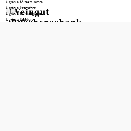
Ugrás a fő tartalomra
Weingut
Ugrás a keresésre
Ugrás a fő navigációra
Buschenschank
Ugrás a láblécre
Gästezimmer Poys
Nyitvatartás
05.08.2026 – 16.08.2026 között
14.10.2026 – 26.10.2026 között
Asztalfoglalás telefonon
A Heurigen-szezonban nyitva: hétfő–csütörtök 16 órától,
péntek–vasárnap és ünnepnapokon 15 órától