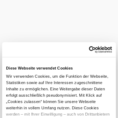
Barbach) feleségül vette, hozományként további
szőlőültetvényeket hozott a házasságba. A házaspár már a
háború előtt és alatt is elkezdte a szekérüzlet és a
szőlőművelés mellett a "kitelepítést".
1957-ben ifjabb Josef feleségül vette Johanna
Breiteneckert, aki további szőlőültetvényeket hozott a
házasságba. Azóta vezetik a "Hagyományos borozó
Hummelberger"-t úgy, ahogyan ma ismerik.
Johanna "Hanni" Leitner már a 3. generációban vezeti a
vállalkozást. És a 4. generáció is egyre inkább
bekapcsolódik a vállalkozásba. Hanni és lányai várják az
Ön látogatását!
Nálunk ezt is megtalálja
Diese Webseite verwendet Cookies
Wir verwenden Cookies, um die Funktion der Webseite,
Weinbau Hummelberger
Statistiken sowie auf Ihre Interessen zugeschnittene
Infrastruktúra
Inhalte zu ermöglichen. Eine Weitergabe dieser Daten
Bővebben
erfolgt ausschließlich pseudonymisiert. Mit Klick auf
Aktuális időjárás itt: Perchtoldsdorf
„Cookies zulassen“ können Sie unsere Webseite
weiterhin in vollem Umfang nutzen. Diese Cookies
Ma, 07.08.2026
24 ° – 30 °
werden – mit Ihrer Einwilligung – auch von Drittanbietern