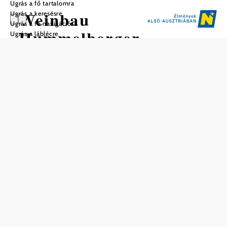
Ugrás a fő tartalomra
Weinbau
Ugrás a keresésre
Ugrás a fő navigációra
Hummelberger
Ugrás a láblécre
Mentés a kedvencek közé
Meleg fogadtatás ... Hagyományos borozóban!
Látogasson el hozzánk - egy pohár finom borra és a
bőséges büfénk finomságaira. Kicsi, hagyományos
borozóunk hangulatosságával és rusztikus hangulatával
pontoz, Perchtoldsdorf központja mellett.
A Hummelberger története
...az 1920-as évekre nyúlik vissza. Annak idején Josef
Hummelberger vásárolta meg a házat a szomszédos
szőlőheggyel együtt. Amikor feleségét, Josefát (született