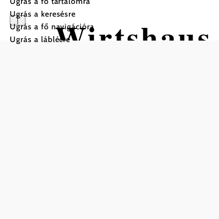
Ugrás a fő tartalomra
Ugrás a keresésre
Wirtshaus
Ugrás a fő navigációra
Ugrás a láblécre