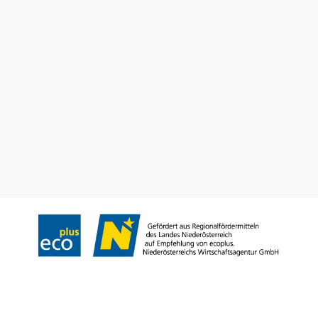
Utazással kapcsolatos információk
Kérdése van? Szívesen segítünk.
+43 2742 90009000
info@noe.co.at
Prospektusrendelés
Feliratkozás a hírlevelünkre
Impresszum
Adatvédelem
Jogi nyilatkozat
Akadálymentességi nyilatkozat
Copyright © Niederösterreich-Werbung GmbH – Offizielles Tourismus- und
Kulturportal des Landes Niederösterreich