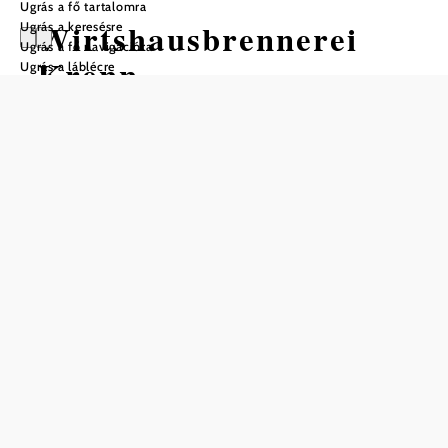
Ugrás a fő tartalomra
Wirtshausbrennerei
Ugrás a keresésre
Ugrás a fő navigációra
Krenn
Ugrás a láblécre
Nyitvatartás
01.01. – 31.12. között
csütörtök
10:00 – 15:00
17:00 – 22:00
péntek
17:00 – 22:00
szombat
10:00 – 15:00
17:00 – 22:00
vasárnap
10:00 – 15:00
Asztalfoglalás telefonon