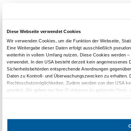
Diese Webseite verwendet Cookies
Wir verwenden Cookies, um die Funktion der Webseite, Statis
Eine Weitergabe dieser Daten erfolgt ausschließlich pseudon
weiterhin in vollem Umfang nutzen. Diese Cookies werden – mi
verwendet. In den USA besteht derzeit kein angemessenes Da
Sicherheitsbehörden entsprechende Anordnungen gegenüber de
Daten zu Kontroll- und Überwachungszwecken zu erhalten. 
Rechtsschutzmöglichkeiten. Zudem werden von den USA kei
gewährt. Wir geben nur Ihre IP-Adresse (in gekürzter Form,
Informationen wie Browser, Internetanbieter, Endgerät und B
Cookies und einer möglichen späteren Deaktivierung finden 
C