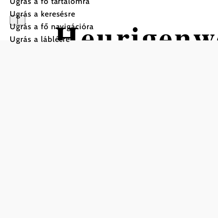
Ugrás a fő tartalomra
Ugrás a keresésre
Heurigenw
Ugrás a fő navigációra
Ugrás a láblécre