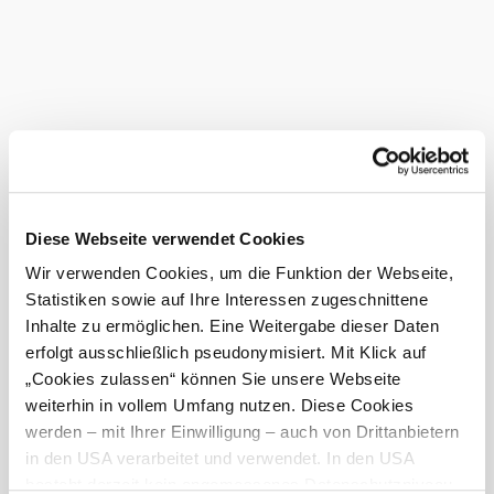
...
Nálunk ezt is megtalálja
LOISIUM borvilág & vinotéka
Vendéglátás
Bővebben
LOISIUM borvilág & vinotéka
Diese Webseite verwendet Cookies
Szabadidős programok
Wir verwenden Cookies, um die Funktion der Webseite,
Bővebben
Statistiken sowie auf Ihre Interessen zugeschnittene
Aktuális időjárás itt: Langenlois
Inhalte zu ermöglichen. Eine Weitergabe dieser Daten
erfolgt ausschließlich pseudonymisiert. Mit Klick auf
„Cookies zulassen“ können Sie unsere Webseite
Ma, 09.08.2026
15 ° – 32 °
weiterhin in vollem Umfang nutzen. Diese Cookies
Felhős
werden – mit Ihrer Einwilligung – auch von Drittanbietern
Szélsebesség
2,5 km/h
in den USA verarbeitet und verwendet. In den USA
besteht derzeit kein angemessenes Datenschutzniveau,