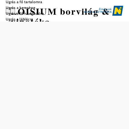
Ugrás a fő tartalomra
LOISIUM borvilág &
Ugrás a keresésre
Ugrás a fő navigációra
vinotéka
Ugrás a láblécre
Mentés a kedvencek közé
Nemzetközi építészet Steven Holl jóvoltából és modern
életstílus hangulata Langenlois gyönyörű szőlőskertjeiben.
A LOISIUM borvilág & vinotéka (LOISIUM WeinWelt &
Vinothek) a bor és kultúra központjaként vetette meg lábát
Alsó-Ausztriában. A majd 900 éves pincerendszerben (1,5
km hosszú) 18 művészin és játékosan kialakított állomáson
tudhatunk meg mindent arról, hogy hogyan lesz a szőlőből
bor. A teljes körútvonal akadálymentesített.
Tagságok,
minősítések