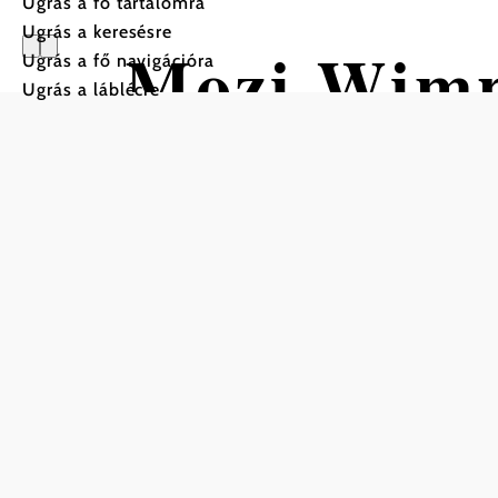
Ugrás a fő tartalomra
Ugrás a keresésre
Mozi Wimp
Ugrás a fő navigációra
Ugrás a láblécre
©
Kino Wimpassing