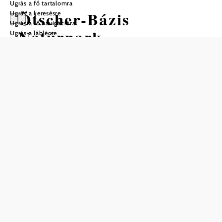
Ugrás a fő tartalomra
Ötscher-Bázis
Ugrás a keresésre
Ugrás a fő navigációra
Natúrpark
Ugrás a láblécre
Látogatóközpont
Mentés a kedvencek közé
Ideális helyen, a Mariazelli-vasút és az Ötschergräben
között, Wienerbruck és az ottani Ötscher-Bázis Natúrpark
Látogatóközpont az évek során az
Ötscher-Tormäuer
Natúrpark
legnépszerűbb belépési pontjává fejlődött.
Az Ötscher-Bázison egy tóparti terasszal rendelkező
étterem és egy üzlet működik. Kint gyönyörűen kialakított
pihenőhelyek és játszótér található. Az Ötscher-Bázis
információs központ az Ötscher-Tormäuer Natúrparkban
megtehető kirándulások és terepbejárások kiindulópontja,
kérésre képzett természetvezetőkkel is, akik izgalmas