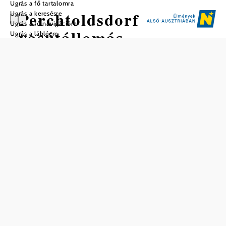
Ugrás a fő tartalomra
Perchtoldsdorf
Ugrás a keresésre
Ugrás a fő navigációra
vasútállomás
Ugrás a láblécre
Mentés a kedvencek közé
A személyzet nélküli perchtoldsdorfi állomáson fedett
ülőhelyek, jegyautomaták, valamint több mint 60 autó és
több mint 50 kerékpár számára kialakított Park & Ride-
berendezés áll rendelkezésre, ami vonzó csatlakozási pont
az S2, S3 és S4 gyorsvasutakhoz. Az állomástól nem
messze, a Bécs és Wiener Neustadt közötti Südbahn vonal
mentén található egy buszmegálló, amely több buszjáratot
is kiszolgál.
Perchtoldsdorf kastély