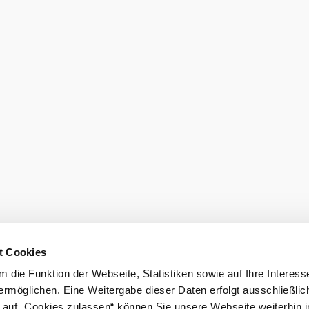
ezése
ok más
t Cookies
 die Funktion der Webseite, Statistiken sowie auf Ihre Interess
Prospektusr
ermöglichen. Eine Weitergabe dieser Daten erfolgt ausschließlic
k auf „Cookies zulassen“ können Sie unsere Webseite weiterhin i