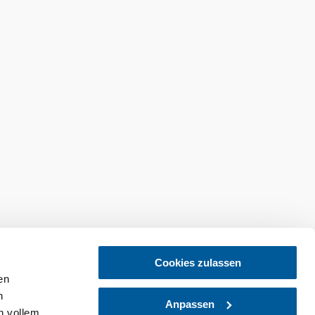
Cookies zulassen
en
endelés
Feliratkozás a hírlevelünkre
h
Anpassen
n vollem