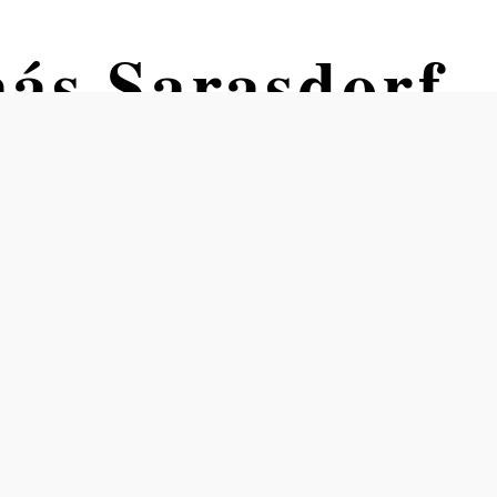
ás Sarasdorf
k an der Leitha kerület tekintélyes településének
színi buszvárók védelmet nyújtanak a szél és az
 kiterjedt szántóföldi tájaira. A helyszínen jegykiadó
hangosbeszélő rendszerek és menetrendi
déséről.
delkezésre, a Bike & Ride létesítmény pedig 35