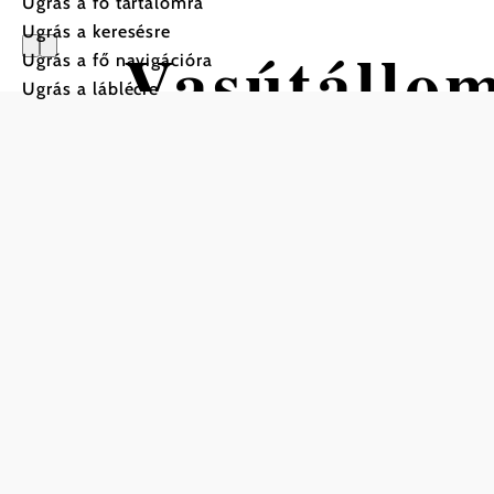
Ugrás a fő tartalomra
Ugrás a keresésre
Vasútállom
Ugrás a fő navigációra
Ugrás a láblécre
Mentés a kedvencek közé
A kétvágányú Sarasdorf állomás az alsó-ausztriai Bruc
északi szélén található. A várakozási idő alatt a hely
időjárás ellen, ugyanakkor kilátást nyújtanak a terület
automatát helyeztek el a jegyvásárláshoz, miközben 
hirdetmények tájékoztatnak a vasút folyamatos műkö
A vasút vendégei számára számos parkolóhely áll ren
kerékpárparkolót kínál.
Útvonal-információk