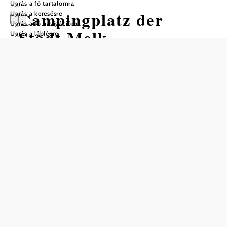
Ugrás a fő tartalomra
Campingplatz der
Ugrás a keresésre
Ugrás a fő navigációra
Stadt Melk
Ugrás a láblécre
Ajánlatkérés
Nyitvatartás
Április – október
Napi kempingezők (bejelentkezés 15:00-tól / kijelentkezés
12:00-ig)