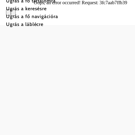
Ugrás a fő tartalomra
Oops, an error occurred! Request: 3fc7aab7ffb39
Ugrás a keresésre
Ugrás a fő navigációra
Ugrás a láblécre
Utazással kapcsolatos információk
Kérdése van? Szívesen segítünk.
+43 2742 90009000
info@noe.co.at
Impresszum
Adatvédelem
Jogi nyilatkozat
Ak
Copyright © Niederösterreich-Werbung GmbH – Offiziell