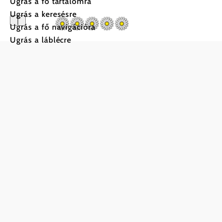
Ugrás a fő tartalomra
Ugrás a keresésre
Ugrás a fő navigációra
Ugrás a láblécre
Bauernhof 
Rosinger