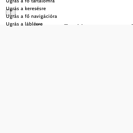
Ugrás a fő tartalomra
Ugrás a keresésre
Ugrás a fő navigációra
Seehäuser
Ugrás a láblécre