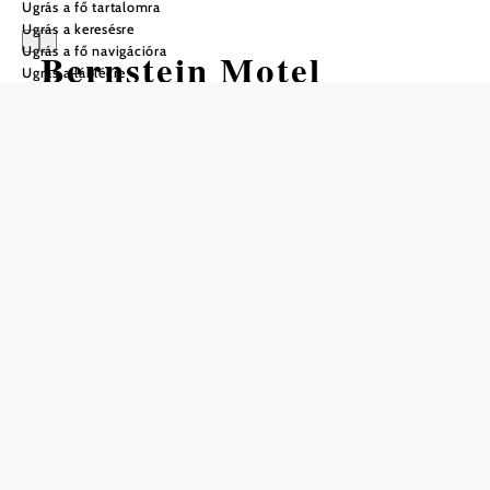
Ugrás a fő tartalomra
Ugrás a keresésre
Ugrás a fő navigációra
Bernstein Motel
Ugrás a láblécre
Marchegg
Ajánlatkérés
Mentés a kedvencek közé
Akár magán-, akár üzleti úton van, a motel központi
elhelyezkedése és a környékbeli tevékenységek széles
skálája miatt a Bernstein-Motel Marchegg ideális
kiindulópont egy élményekben gazdag naphoz.
A Marchfeld-kastélyok, kerékpáros és túraútvonalak,