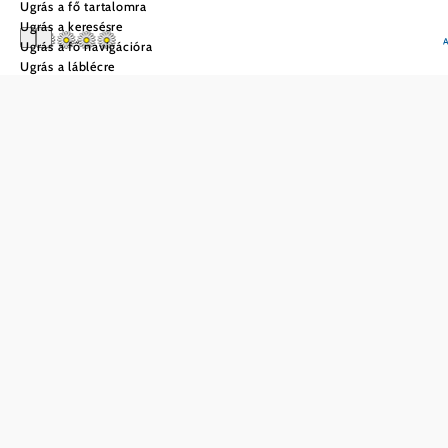
Ugrás a fő tartalomra
Ugrás a keresésre
Ugrás a fő navigációra
Ugrás a láblécre
Biohof Weißensteiner
Mentés a kedvencek közé
Gyönyörű nyaraló apartman 2 különálló hálószobával,
nappalival, étkezővel, konyhával és külön fürdőszobával
és WC-vel. Igény esetén kiságy áll rendelkezésre.
Tagságok,
minősítések
...