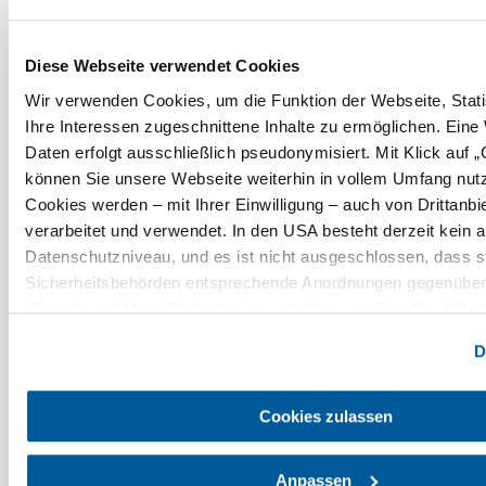
©
további kép megjelenítése a galériában
Wolfgang Weißensteiner
Szolgáltatások
Diese Webseite verwendet Cookies
Wir verwenden Cookies, um die Funktion der Webseite, Stati
Parkoló
Ihre Interessen zugeschnittene Inhalte zu ermöglichen. Eine
Daten erfolgt ausschließlich pseudonymisiert. Mit Klick auf 
Biohof
können Sie unsere Webseite weiterhin in vollem Umfang nut
Weißensteiner
Cookies werden – mit Ihrer Einwilligung – auch von Drittanbi
kérése
verarbeitet und verwendet. In den USA besteht derzeit kei
Datenschutzniveau, und es ist nicht ausgeschlossen, dass st
Sicherheitsbehörden entsprechende Anordnungen gegenüber 
(Google und Meta Platforms, Inc.) treffen, um Zugriff auf Dat
Bővebben
Überwachungszwecken zu erhalten. Dagegen gibt es keine
D
Rechtsbehelfe und Rechtsschutzmöglichkeiten. Zudem wer
keine geeigneten Garantien für den Schutz personenbezogen
A környék felfedezése
Wir geben nur Ihre IP-Adresse (in gekürzter Form, sodass ke
Cookies zulassen
Zuordnung möglich ist) sowie technische Informationen wie 
Kirándulóhelyek, szállodák, túrák és még sok más
Internetanbieter, Endgerät und Bildschirmauflösung an Goog
Anpassen
Keresési