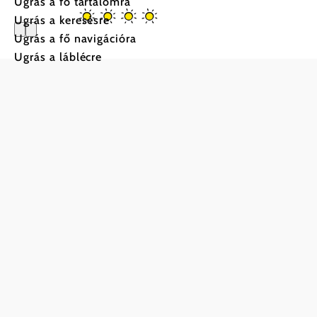
Ugrás a fő tartalomra
Ugrás a keresésre
Ugrás a fő navigációra
Ugrás a láblécre
Ferienhau