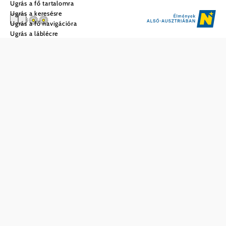
Ugrás a fő tartalomra
Ugrás a keresésre
Ugrás a fő navigációra
Ugrás a láblécre
Gasthaus Pöhn
Mentés a kedvencek közé
Nondorfban, a Pöhn vendéglőben a porciók bőségesek, a
rántott waldvierteli ponty pedig a régió egyik legjobbjaként
ismert. Legendás a szaftos marhasült burgonyagombóccal,
barackkal és vörösáfonyával. Az étlap további fogásai is
erősen kötődnek a térséghez: a húsos gombóc és a
máktorta mélyen hordozzák magukban a Waldviertel
lényegét. Az ételek mellé gondosan válogatott bor- és
sörkínálat társul. A kiszolgálás kifogástalan, magabiztos
eleganciával zajlik. Daniela Pöhn vendéglős biztos kézzel
irányítja az éttermet, vendégeinek teljes és harmonikus