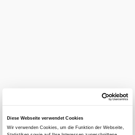
élményt nyújtva. A törzsvendégek a személyes, családias
légkört értékelik, a nagyobb utazócsoportok pedig a
waldvierteli konyhát élvezhetik meghitt, barátságos
környezetben.
Hagyományos vendéglő
apartmanokkal
Már a Pöhn vendéglő küszöbénél érzi az ember, hogy a
látogatás olyan, mintha hazatérnénk. Nyáron a ház előtt, a
kicsi, de hangulatos kerthelyiségben fogadják a
vendégeket, ahol kellemes, otthonos légkör uralkodik. A
vendégszoba, a különterem és a bálterem mind-mind
számos történetet rejtenek – hiszen a Gmünd járásbeli
Nondorf tradicionális vendéglője immár több mint 100 éve
működik. Néhány régi étel a mai napig megtalálható az
étlapon. Aki pedig tovább szeretne maradni, annak ajánljuk
a világos, kényelmesen berendezett apartmant, amely
eredeti waldvierteli környezetben várja a vendégeket. Egy
családi kiránduláshoz pedig kiváló célpont a Blockheide
Diese Webseite verwendet Cookies
Natúrpark és a Waldviertel Művészeti Múzeum.
Wir verwenden Cookies, um die Funktion der Webseite,
Statistiken sowie auf Ihre Interessen zugeschnittene