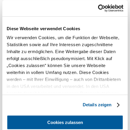
Gasthof-Pension Lettner
Vendéglátás
Bővebben
Gasthof-
Diese Webseite verwendet Cookies
Wir verwenden Cookies, um die Funktion der Webseite,
Pension
Statistiken sowie auf Ihre Interessen zugeschnittene
Lettner
Inhalte zu ermöglichen. Eine Weitergabe dieser Daten
kérése
erfolgt ausschließlich pseudonymisiert. Mit Klick auf
„Cookies zulassen“ können Sie unsere Webseite
weiterhin in vollem Umfang nutzen. Diese Cookies
werden – mit Ihrer Einwilligung – auch von Drittanbietern
Bővebben
in den USA verarbeitet und verwendet. In den USA
besteht derzeit kein angemessenes Datenschutzniveau,
und es ist nicht ausgeschlossen, dass staatliche
A környék felfedezése
Details zeigen
Sicherheitsbehörden entsprechende Anordnungen
gegenüber den Drittanbietern (Google und Meta
Kirándulóhelyek, szállodák, túrák és még sok más
Platforms, Inc.) treffen, um Zugriff auf Daten zu Kontroll-
Cookies zulassen
Keresési
10 km
20 km
und Überwachungszwecken zu erhalten. Dagegen gibt es