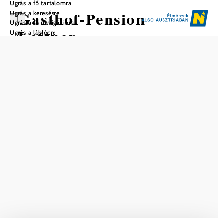
Ugrás a fő tartalomra
Gasthof-Pension
Ugrás a keresésre
Ugrás a fő navigációra
Lettner
Ugrás a láblécre
Mentés a kedvencek közé
Szolgáltatások
Parkoló
Háziállatok
engedélyezettek
Ingyen elhozzuk a
legközelebbi
vasútállomásról
Nálunk ezt is megtalálja