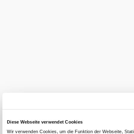
Enzersdorf
kérése
Bővebben
A környék felfedezése
Kirándulóhelyek, szállodák, túrák és még sok más
Keresési
10 km
20 km
sugár
null
Diese Webseite verwendet Cookies
Wir verwenden Cookies, um die Funktion der Webseite, Statis