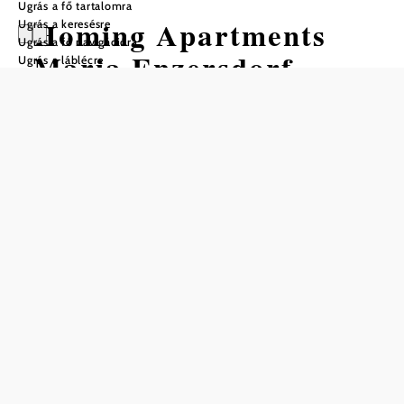
Ugrás a fő tartalomra
Homing Apartments
Ugrás a keresésre
Ugrás a fő navigációra
Maria Enzersdorf
Ugrás a láblécre
Mentés a kedvencek közé
Maria-Enzersdorf Bécs déli részén, Brunn/Geb. és
Mödling között fekszik. A kedvező elhelyezkedés, Bécs
közelsége, a közeli fürdőtavak és a számos túrázási
lehetőség közvetlenül a ház előtt teszik ezt a helyet
különösen vonzóvá.